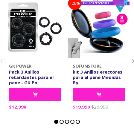
-26%
GK POWER
SOFUNSTORE
Pack 3 Anillos
kit 3 Anillos erectores
retardantes para el
para el pene Medidas
pene - GK Po...
By...
$12.990
$19.990
$26.990