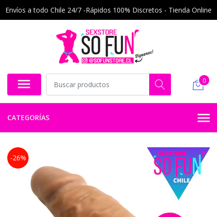
Envíos a todo Chile 24/7 -Rápidos 100% Discretos - Tienda Online
0
CATEGORÍAS
-26%