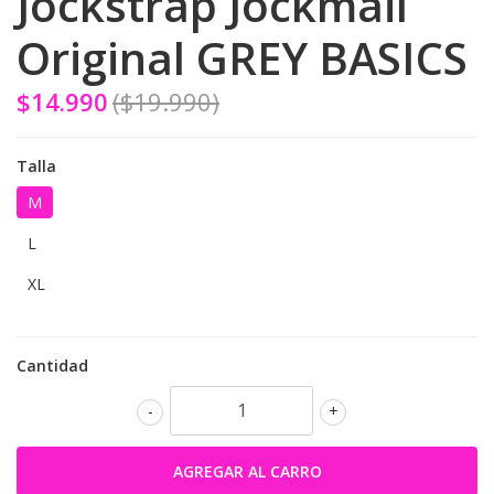
Jockstrap Jockmail
Original GREY BASICS
$14.990
($19.990)
Talla
M
L
XL
Cantidad
-
+