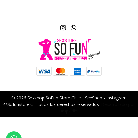
© 2026 Sexshop SoFun Store Chile - SexShop - Instagram
@Sofunstore.cl. Todos los derechos reservados.
Desarrollado por
Jumpseller
.