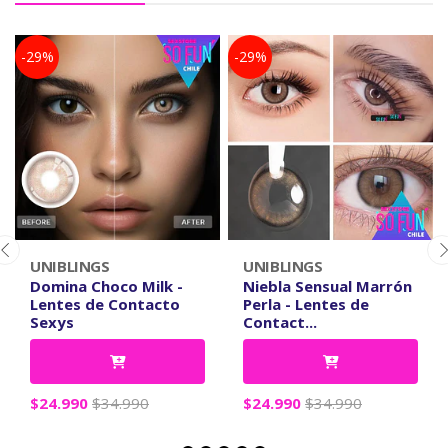
-29%
-29%
UNIBLINGS
UNIBLINGS
Domina Choco Milk -
Niebla Sensual Marrón
Lentes de Contacto
Perla - Lentes de
Sexys
Contact...
$24.990
$34.990
$24.990
$34.990