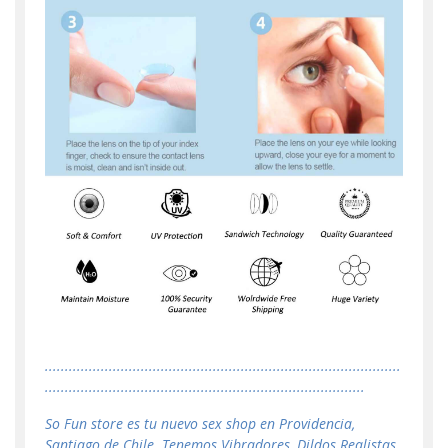
.........................................................................................
................................................................................
So Fun store es tu nuevo sex shop en Providencia,
Santiago de Chile. Tenemos Vibradores, Dildos Realistas,