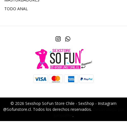
TODO ANAL
© 2026 Sexshop SoFun Store Chile - SexShop - Instagram
@Sofunstore.cl. Todos los derechos reservados.
Desarrollado por
Jumpseller
.