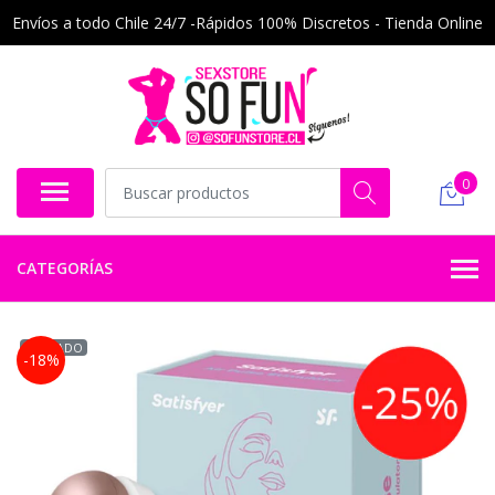
Envíos a todo Chile 24/7 -Rápidos 100% Discretos - Tienda Online
0
CATEGORÍAS
AGOTADO
-18%