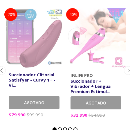
-20%
-40%
Succionador Clitorial
INLIFE PRO
Satisfyer - Curvy 1+ -
Succionador +
Vi...
Vibrador + Lengua
Premium Estimul...
AGOTADO
AGOTADO
$79.990
$99.990
$32.990
$54.990