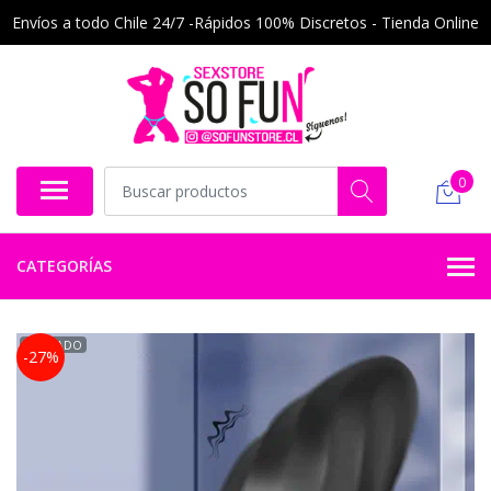
Envíos a todo Chile 24/7 -Rápidos 100% Discretos - Tienda Online
0
CATEGORÍAS
AGOTADO
-27%