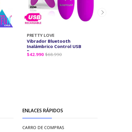
PRETTY LOVE
LILO
Vibrador Bluetooth
Plug Anal
Inalámbrico Control USB
App Smart
Reca...
$42.990
$68.990
$42.990
$
-
+
ENLACES RÁPIDOS
CARRO DE COMPRAS