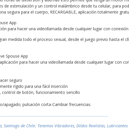
es de estimulación y un control inalámbrico desde tu celular, para po
cona segura para el cuerpo, RECARGABLE, aplicación totalmente gratu
pouse App
ación para hacer una videollamada desde cualquier lugar con conexión 
ran medida todo el proceso sexual, desde el juego previo hasta el c
Love Spouse App
 aplicación para hacer una videollamada desde cualquier lugar con con
lacer seguro
emente rígido para una fácil inserción
, control de botón, funcionamiento sencillo
do/apagado; pulsación corta-Cambiar frecuencias.
..............................................................................................
a, Santiago de Chile. Tenemos Vibradores, Dildos Realistas, Lubricantes