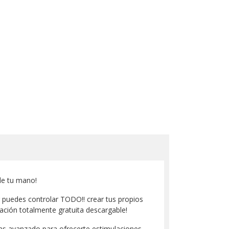
de tu mano!
r puedes controlar TODO!! crear tus propios
cación totalmente gratuita descargable!
s avanzado para ofrecerte estimulaciones