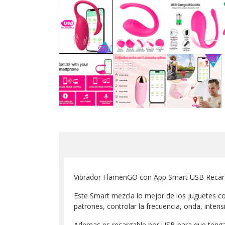
Vibrador FlamenGO con App Smart USB Recargab
Este Smart mezcla lo mejor de los juguetes co
patrones, controlar la frecuencia, onda, inten
Ademas es recargable por USB para que tenga