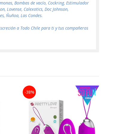
romonas, Bombas de vacío, Cockring, Estimulador
n, Lovense, Calexotics, Doc Johnson,
rtes, Ñuñoa, Las Condes.
screción a Todo Chile para ti y tus compañeros
-38%
-27%