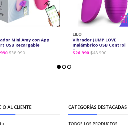
O
LILO
rador Mini Amy con App
Vibrador JUMP LOVE
rt USB Recargable
Inalámbrico USB Control
Reca...
.990
$38.990
$26.990
$48.990
+
-
+
CIO AL CLIENTE
CATEGORÍAS DESTACADAS
to
TODOS LOS PRODUCTOS