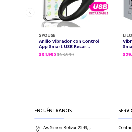
SPOUSE
LIL
Anillo Vibrador con Control
Vib
App Smart USB Recar...
Sma
$34.990
$58.990
$29
-
+
-
ENCUÉNTRANOS
SERVI
Av. Simon Bolivar 2543, ,
Contac