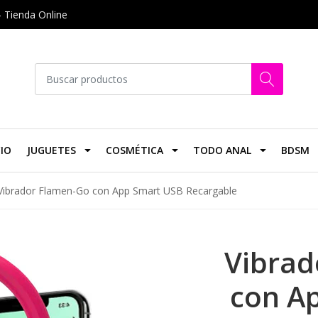
- Tienda Online
CIO
JUGUETES
COSMÉTICA
TODO ANAL
BDSM
Vibrador Flamen-Go con App Smart USB Recargable
Vibrad
con A