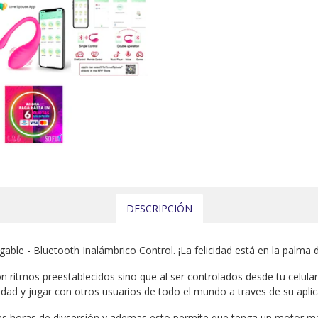
DESCRIPCIÓN
le - Bluetooth Inalámbrico Control. ¡La felicidad está en la palma 
n ritmos preestablecidos sino que al ser controlados desde tu celula
sidad y jugar con otros usuarios de todo el mundo a traves de su apli
s horas de divsersión y ademas esto permite que tenga un motor ma