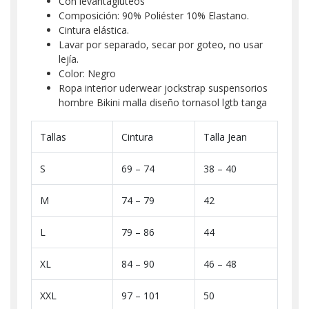
Con levantagluteos
Composición: 90% Poliéster 10% Elastano.
Cintura elástica.
Lavar por separado, secar por goteo, no usar
lejía.
Color: Negro
Ropa interior uderwear jockstrap suspensorios
hombre Bikini malla diseño tornasol lgtb tanga
Tallas
Cintura
Talla Jean
S
69 – 74
38 – 40
M
74 – 79
42
L
79 – 86
44
XL
84 – 90
46 – 48
XXL
97 – 101
50