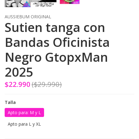
AUSSIEBUM ORIGINAL
Sutien tanga con
Bandas Oficinista
Negro GtopxMan
2025
$22.990
($29.990)
Talla
Apto para: M y L
Apto para L y XL