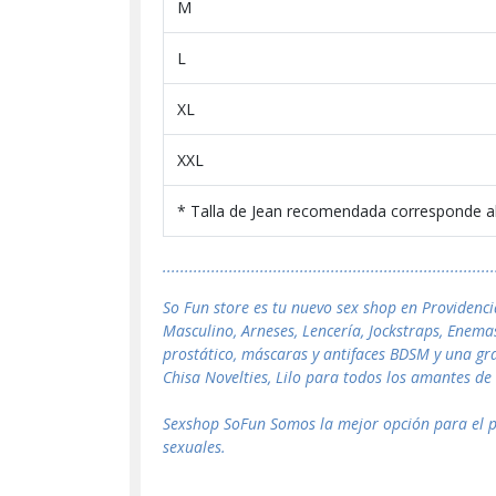
M
L
XL
XXL
* Talla de Jean recomendada corresponde al e
...........................................................................
So Fun store es tu nuevo sex shop en Providenci
Masculino, Arneses, Lencería, Jockstraps, Enema
prostático, máscaras y antifaces BDSM y una gr
Chisa Novelties, Lilo para todos los amantes de 
Sexshop SoFun Somos la mejor opción para el pú
sexuales.