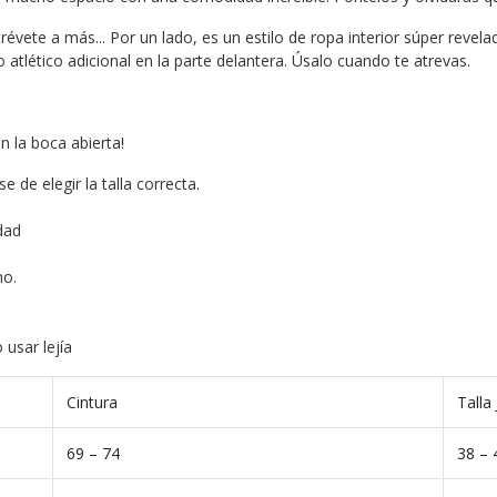
révete a más... Por un lado, es un estilo de ropa interior súper revel
tlético adicional en la parte delantera. Úsalo cuando te atrevas.
 la boca abierta!
e de elegir la talla correcta.
dad
no.
usar lejía
Cintura
Talla
69 – 74
38 – 