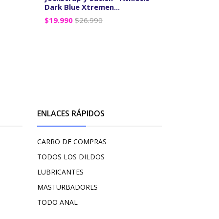
Dark Blue Xtremen...
original 
$19.990
$26.990
$22.990
$
VER OPCIONES
V
ENLACES RÁPIDOS
CARRO DE COMPRAS
TODOS LOS DILDOS
LUBRICANTES
MASTURBADORES
TODO ANAL