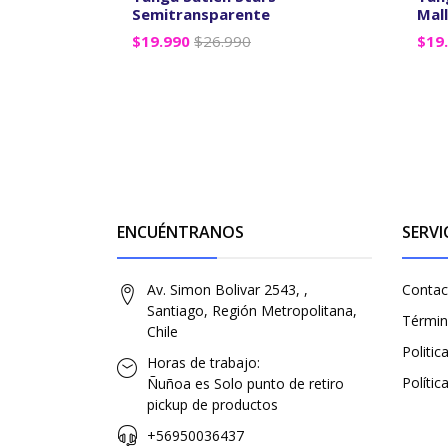
Semitransparente
Mal
$19.990
$26.990
$19
VER OPCIONES
ENCUÉNTRANOS
SERVI
Av. Simon Bolivar 2543, ,
Contac
Santiago, Región Metropolitana,
Términ
Chile
Politi
Horas de trabajo:
Polític
Ñuñoa es Solo punto de retiro
pickup de productos
+56950036437