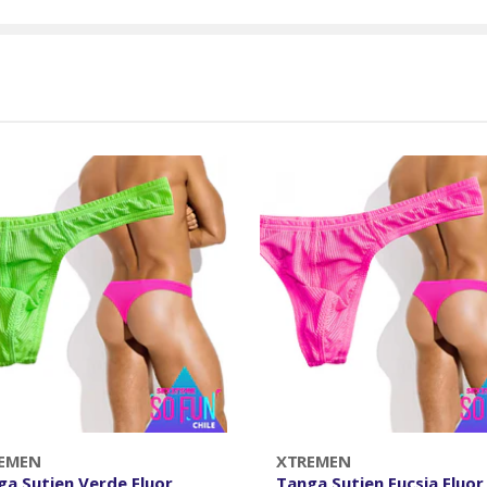
EMEN
XTREMEN
ga Sutien Verde Fluor
Tanga Sutien Fucsia Fluor