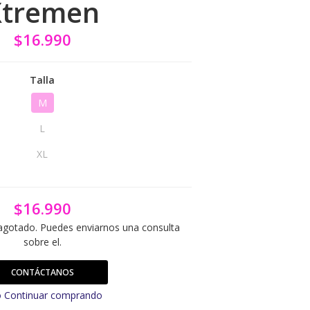
Xtremen
$16.990
Talla
M
L
XL
$16.990
agotado. Puedes enviarnos una consulta
sobre el.
CONTÁCTANOS
 Continuar comprando