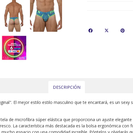
DESCRIPCIÓN
inal". El mejor estilo estilo masculino que te encantará, es un sexy su
tela de microfibra súper elástica que proporciona un ajuste elegant
esco. La característica más destacada es la bolsa ergonómica con fo
da mucho espacio con una comodidad increíble. Póntelos y olvidarás q