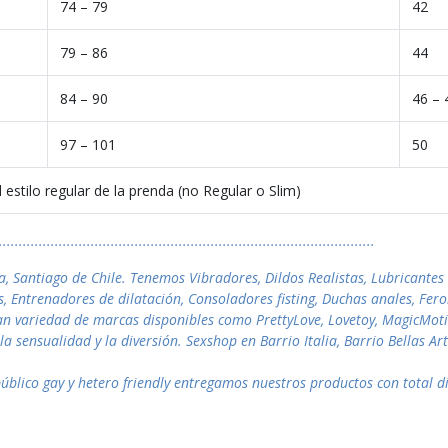
74 – 79
42
79 – 86
44
84 – 90
46 – 
97 – 101
50
stilo regular de la prenda (no Regular o Slim)
..............................................................................................
a, Santiago de Chile. Tenemos Vibradores, Dildos Realistas, Lubricantes
s, Entrenadores de dilatación, Consoladores fisting, Duchas anales, Fe
an variedad de marcas disponibles como PrettyLove, Lovetoy, MagicMotio
la sensualidad y la diversión. Sexshop en Barrio Italia, Barrio Bellas A
blico gay y hetero friendly entregamos nuestros productos con total di