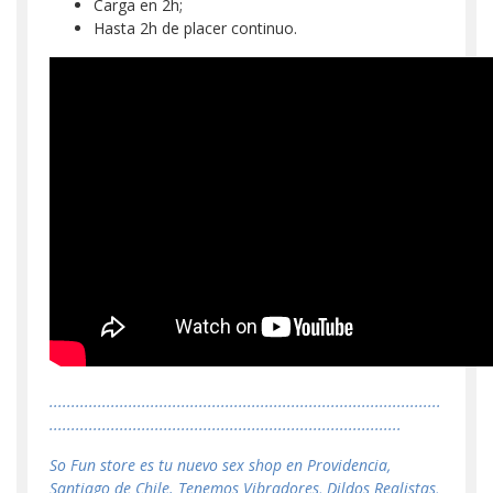
Carga en 2h;
Hasta 2h de placer continuo.
.........................................................................................
................................................................................
So Fun store es tu nuevo sex shop en Providencia,
Santiago de Chile. Tenemos Vibradores, Dildos Realistas,