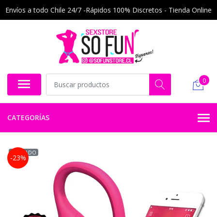
Envíos a todo Chile 24/7 -Rápidos 100% Discretos - Tienda Online
0
CATEGORÍAS
AGOTADO
-23%