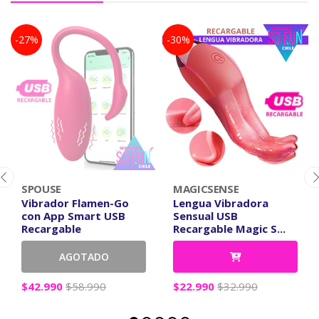
-27%
-30%
SPOUSE
MAGICSENSE
Vibrador Flamen-Go
Lengua Vibradora
con App Smart USB
Sensual USB
Recargable
Recargable Magic S...
AGOTADO
$42.990
$58.990
$22.990
$32.990