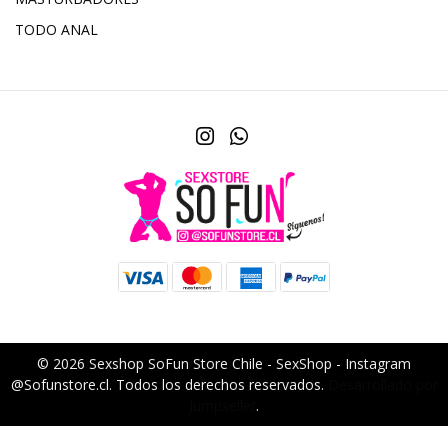
TODO ANAL
© 2026 Sexshop SoFun Store Chile - SexShop - Instagram
@Sofunstore.cl. Todos los derechos reservados.
Desarrollado por
Jumpseller
.